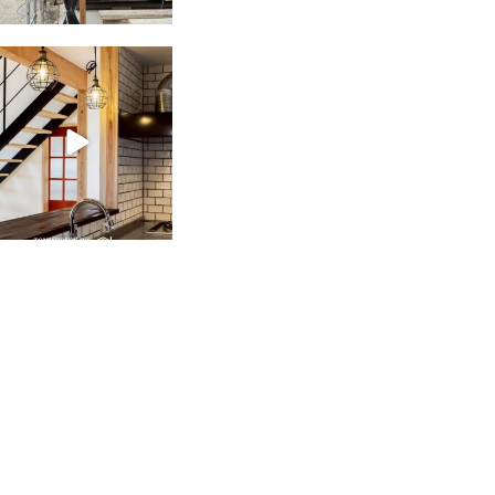
tomohouseinc
2月 28