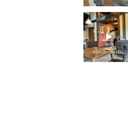
tomohouseinc
4月 25