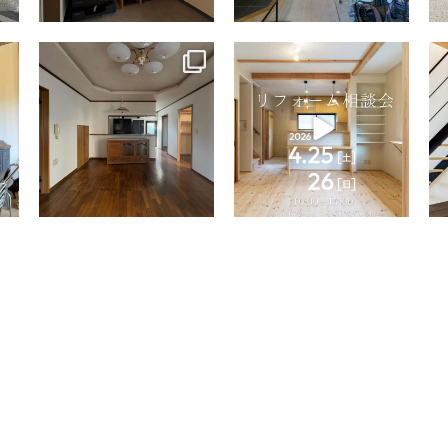
tomohouseinc
tomohouseinc
4月 9
4月 2