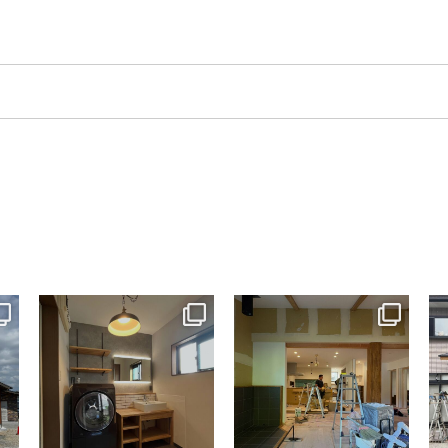
tomohouseinc
tomohouseinc
7月 13
7月 9