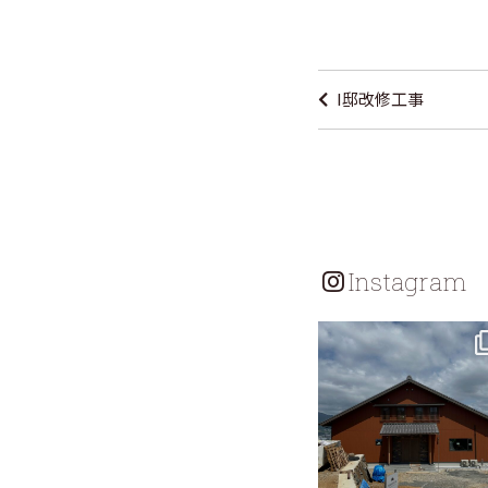
投
稿
I邸改修工事
ナ
ビ
ゲ
ー
シ
Instagram
ョ
ン
tomohouseinc
7月 18