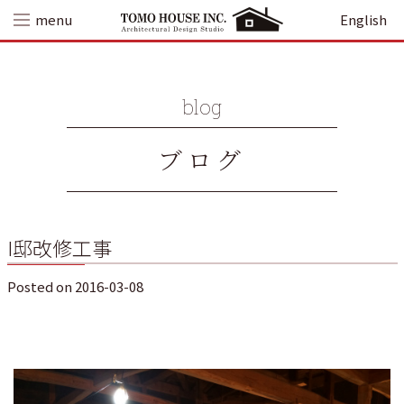
Skip
menu
English
to
content
blog
ブログ
I邸改修工事
Posted on
2016-03-08