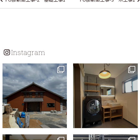
ナ
ビ
ゲ
ー
シ
Instagram
ョ
ン
tomohouseinc
tomohouseinc
7月 18
7月 13
tomohouseinc
tomohouseinc