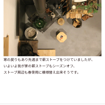
寒の戻りもあり先週まで薪ストーブをつけていましたが、
いよいよ我が家の薪ストーブもシーズンオフ、
ストーブ周辺も春使用に模様替え出来そうです。
投