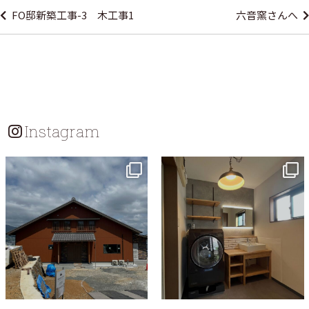
稿
FO邸新築工事-3 木工事1
六音窯さんへ
ナ
ビ
ゲ
ー
シ
Instagram
ョ
ン
tomohouseinc
tomohouseinc
7月 18
7月 13