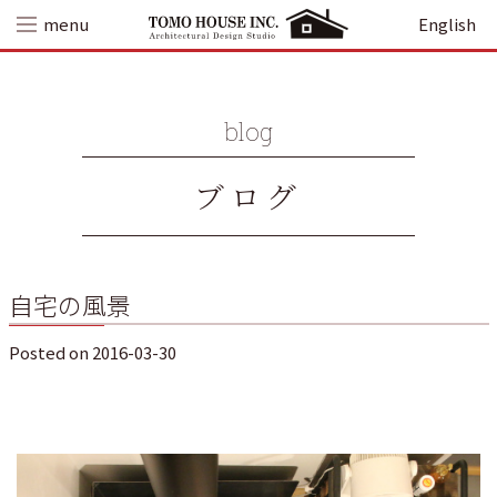
Skip
menu
English
to
content
blog
ブログ
自宅の風景
Posted on
2016-03-30