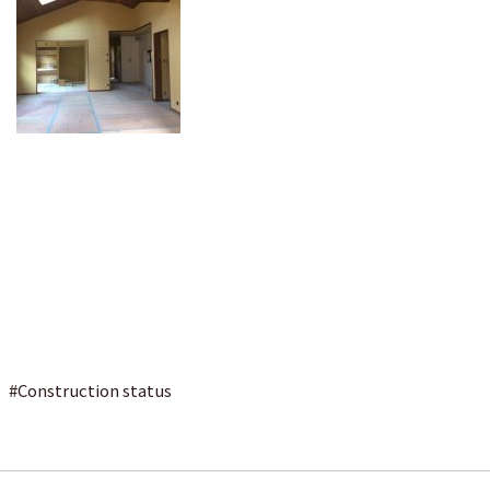
#
Construction status
Post
navigation