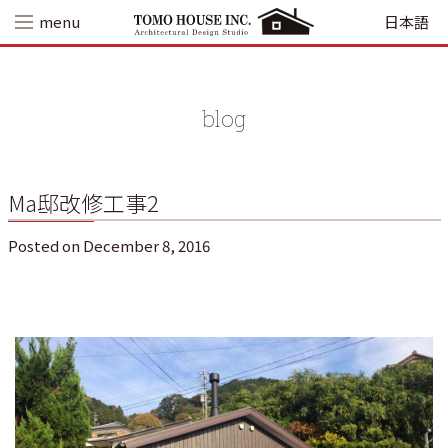
Skip
menu
日本語
to
content
blog
Ma邸改修工事2
Posted on
December 8, 2016