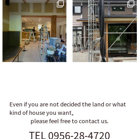
tomohouseinc
tomohouseinc
Jul 9
Jun 3
Even if you are not decided the land or what
kind of house you want,
please feel free to contact us.
TEL 0956-28-4720