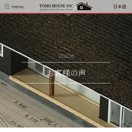
Skip
menu
日本語
to
content
voice
お客様の声