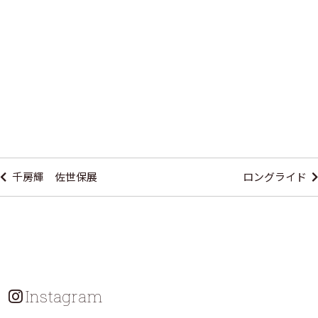
投
稿
千房輝 佐世保展
ロングライド
ナ
ビ
ゲ
ー
シ
Instagram
ョ