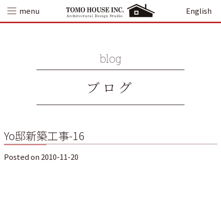
Skip
menu
English
to
content
blog
ブログ
Yo邸新築工事-16
Posted on
2010-11-20