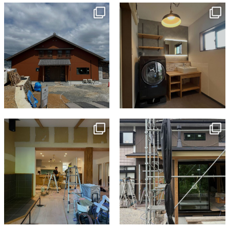
ン
tomohouseinc
tomohouseinc
7月 18
7月 13
tomohouseinc
tomohouseinc
7月 9
6月 3