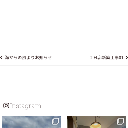
投
稿
海からの風よりお知らせ
ＩＨ邸新築工事01
ナ
ビ
ゲ
ー
シ
Instagram
ョ
ン
tomohouseinc
tomohouseinc
7月 18
7月 13