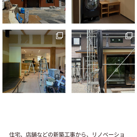
tomohouseinc
tomohouseinc
7月 9
6月 3
住宅、店舗などの新築工事から、リノベーショ