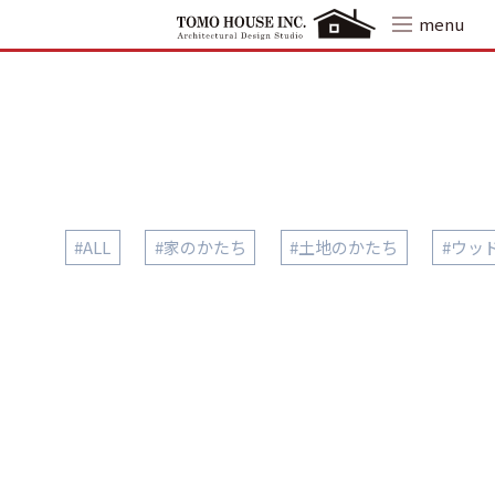
Skip
menu
to
content
#ALL
#家のかたち
#土地のかたち
#ウッ