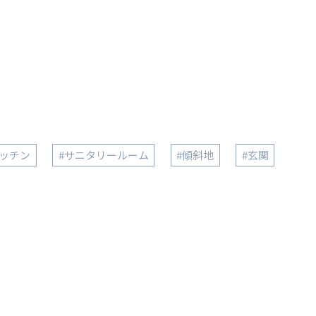
キッチン
#サニタリールーム
#傾斜地
#玄関