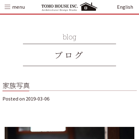
Skip
menu
English
to
content
blog
ブログ
家族写真
Posted on
2019-03-06