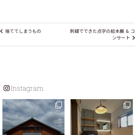
投
稿
捨ててしまうもの
刺繍でできた点字の絵本展 ＆ コ
ナ
ンサート
ビ
ゲ
ー
シ
ョ
Instagram
ン
tomohouseinc
tomohouseinc
7月 18
7月 13