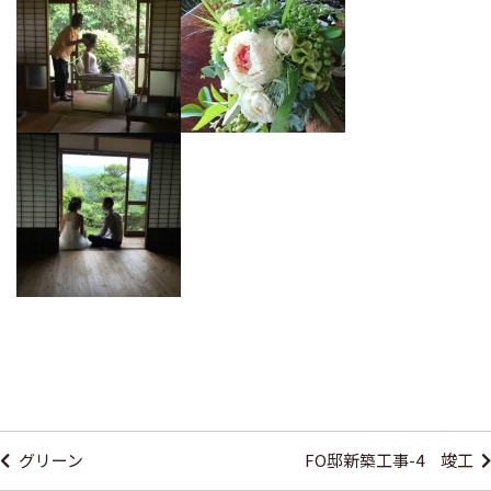
投
稿
グリーン
FO邸新築工事-4 竣工
ナ