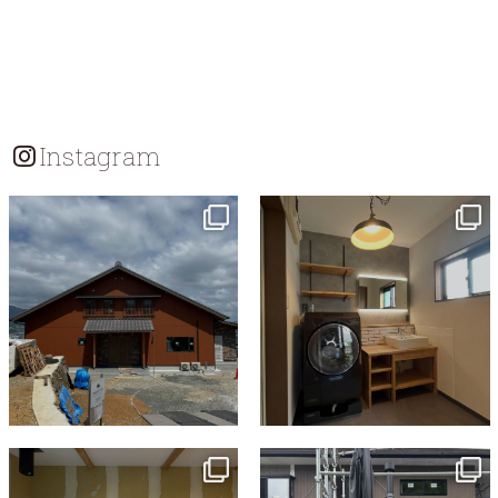
ビ
ゲ
ー
シ
Instagram
ョ
ン
tomohouseinc
tomohouseinc
7月 18
7月 13
tomohouseinc
tomohouseinc
7月 9
6月 3