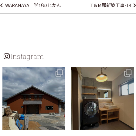
WARANAYA 学びのじかん
T＆M邸新築工事-14
ナ
ビ
ゲ
ー
シ
Instagram
ョ
ン
tomohouseinc
tomohouseinc
7月 18
7月 13