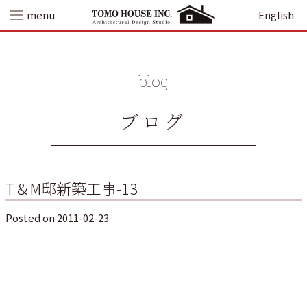
Skip
menu
English
to
content
blog
ブログ
T＆M邸新築工事-13
Posted on
2011-02-23