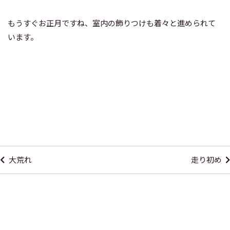
もうすぐお正月ですね、室内の飾りつけも着々と進められて
います。
投
稿
大荒れ
走り初め
ナ
ビ
ゲ
ー