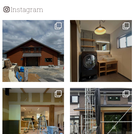
シ
Instagram
ョ
ン
tomohouseinc
tomohouseinc
7月 18
7月 13
tomohouseinc
tomohouseinc
7月 9
6月 3