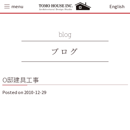
Skip
menu
English
to
content
blog
ブログ
O邸建具工事
Posted on
2010-12-29