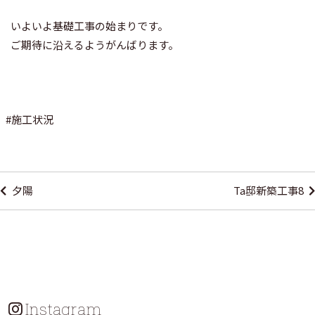
いよいよ基礎工事の始まりです。
ご期待に沿えるようがんばります。
#
施工状況
投
稿
夕陽
Ta邸新築工事8
ナ
ビ
ゲ
ー
シ
Instagram