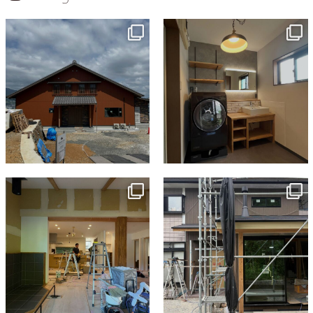
ョ
ン
tomohouseinc
tomohouseinc
7月 18
7月 13
tomohouseinc
tomohouseinc
7月 9
6月 3