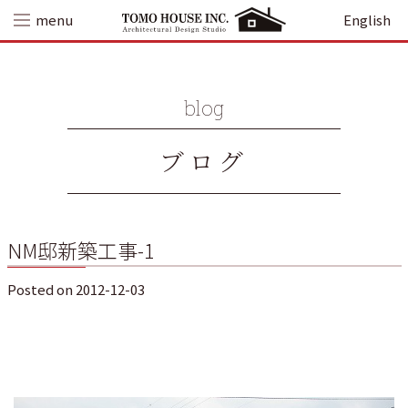
Skip
menu
English
to
content
blog
ブログ
NM邸新築工事-1
Posted on
2012-12-03