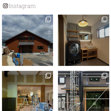
シ
Instagram
ョ
ン
tomohouseinc
tomohouseinc
7月 18
7月 13
tomohouseinc
tomohouseinc
7月 9
6月 3