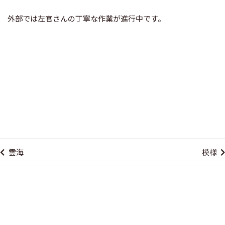
外部では左官さんの丁寧な作業が進行中です。
投
稿
雲海
模様
ナ
ビ
ゲ
ー