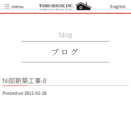
Skip
menu
English
to
content
blog
ブログ
Ni邸新築工事-8
Posted on
2012-02-18