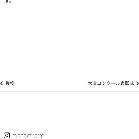
す。
投
稿
模様
木造コンクール表彰式
ナ
ビ
ゲ
ー
シ
Instagram
ョ