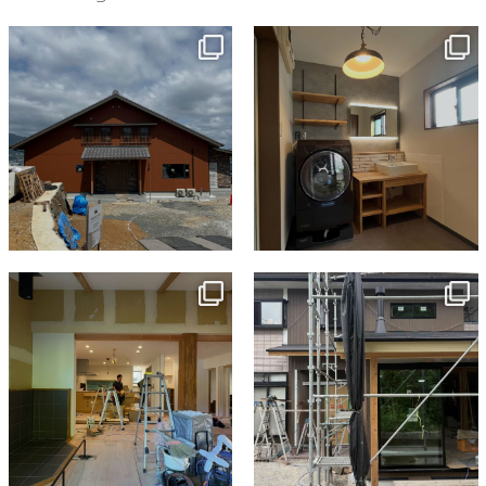
ン
tomohouseinc
tomohouseinc
7月 18
7月 13
tomohouseinc
tomohouseinc
7月 9
6月 3