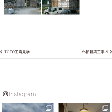
投
稿
TOTO工場見学
Yo邸新築工事-9
ナ
ビ
ゲ
ー
シ
Instagram
ョ
ン
tomohouseinc
tomohouseinc
7月 18
7月 13