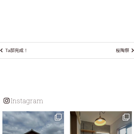
投
稿
Ta邸完成！
桜陶祭
ナ
ビ
ゲ
ー
シ
Instagram
ョ
ン
tomohouseinc
tomohouseinc
7月 18
7月 13