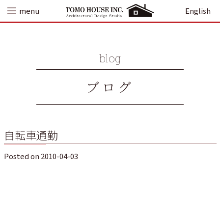
Skip
menu
English
to
content
blog
ブログ
自転車通勤
Posted on
2010-04-03