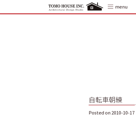
Skip
menu
to
content
自転車朝練
Posted on
2010-10-17