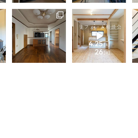
tomohouseinc
tomohouseinc
4月 9
4月 2