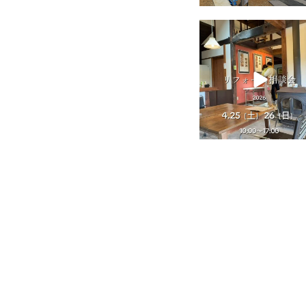
tomohouseinc
4月 25