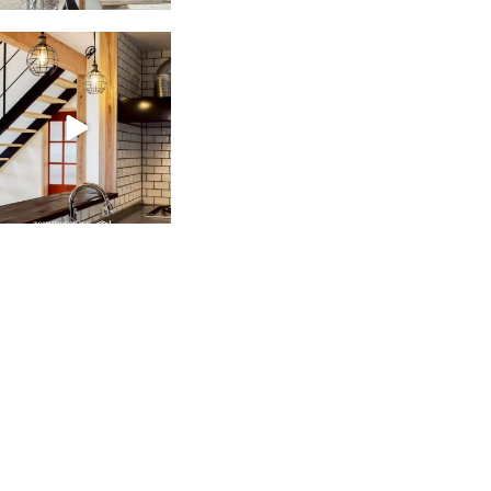
tomohouseinc
2月 28