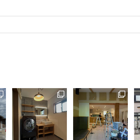
tomohouseinc
tomohouseinc
7月 13
7月 9