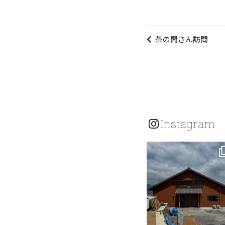
投
稿
茶の間さん訪問
ナ
ビ
ゲ
ー
シ
Instagram
ョ
ン
tomohouseinc
7月 18