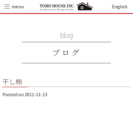
Skip
menu
English
to
content
blog
ブログ
干し柿
Posted on
2011-11-13