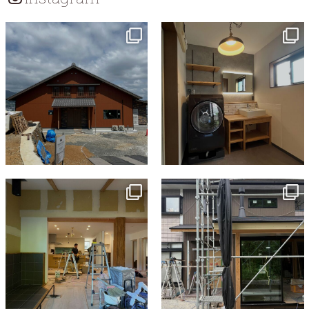
ョ
ン
tomohouseinc
tomohouseinc
7月 18
7月 13
tomohouseinc
tomohouseinc
7月 9
6月 3