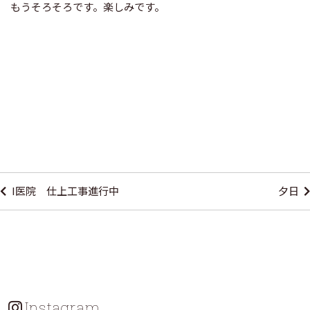
もうそろそろです。楽しみです。
投
稿
I医院 仕上工事進行中
夕日
ナ
ビ
ゲ
ー
シ
Instagram