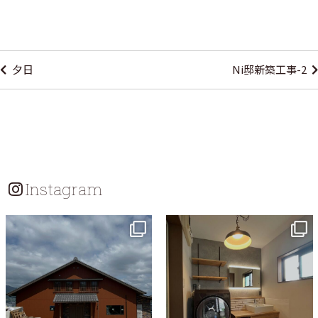
投
稿
夕日
Ni邸新築工事-2
ナ
ビ
ゲ
ー
シ
Instagram
ョ
ン
tomohouseinc
tomohouseinc
7月 18
7月 13