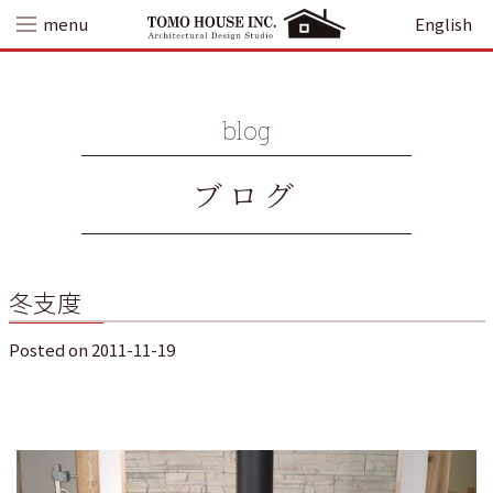
Skip
menu
English
to
content
blog
ブログ
冬支度
Posted on
2011-11-19