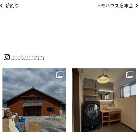
薪割り
トモハウス忘年会
ナ
ビ
ゲ
ー
シ
Instagram
ョ
ン
tomohouseinc
tomohouseinc
7月 18
7月 13