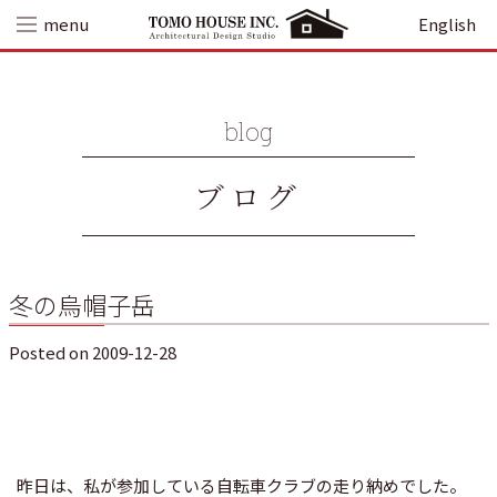
Skip
menu
English
to
content
blog
ブログ
冬の烏帽子岳
Posted on
2009-12-28
昨日は、私が参加している自転車クラブの走り納めでした。