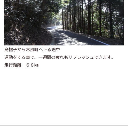
烏帽子から木風町へ下る途中
運動をする事で、一週間の疲れもリフレッシュできます。
走行距離 ６８㎞
投
稿