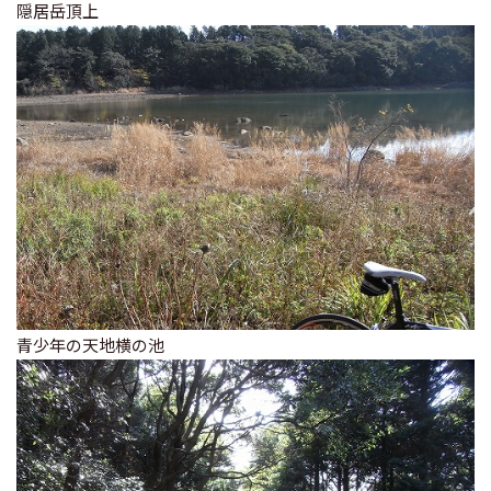
隠居岳頂上
青少年の天地横の池