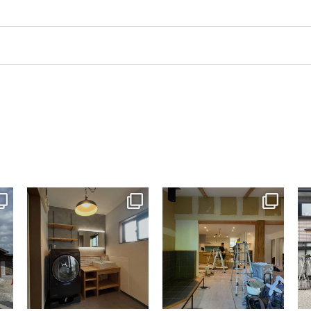
tomohouseinc
tomohouseinc
7月 13
7月 9