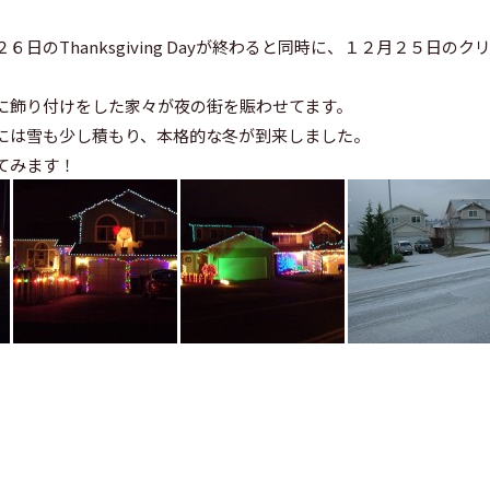
６日のThanksgiving Dayが終わると同時に、１２月２５日の
。
に飾り付けをした家々が夜の街を賑わせてます。
には雪も少し積もり、本格的な冬が到来しました。
てみます！