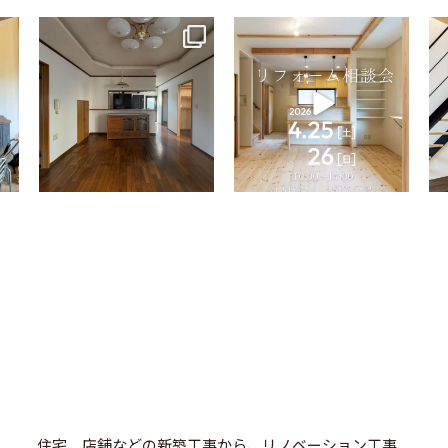
tomohouseinc
tomohouseinc
4月 9
4月 2
住宅、店舗などの新築工事から、リノベーション工事、