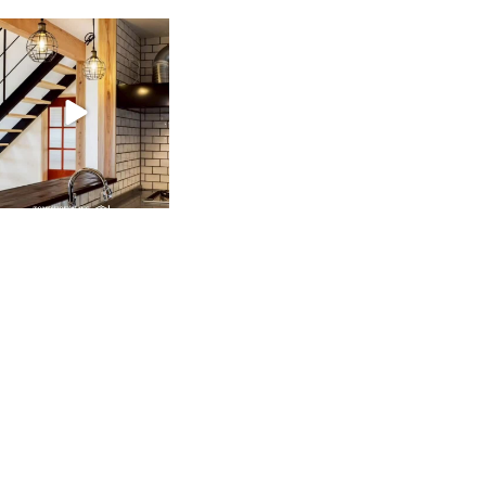
tomohouseinc
2月 28