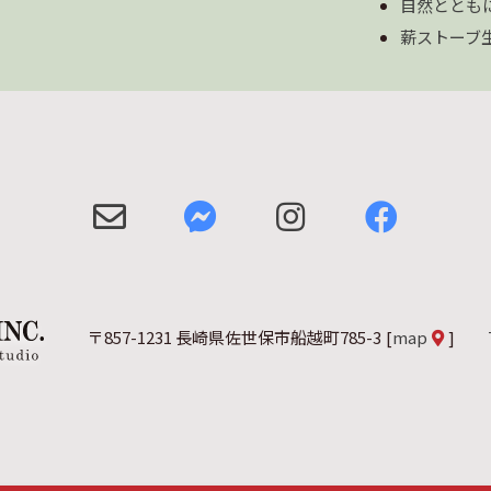
自然ととも
薪ストーブ
〒857-1231 長崎県佐世保市船越町785-3
[
map
]