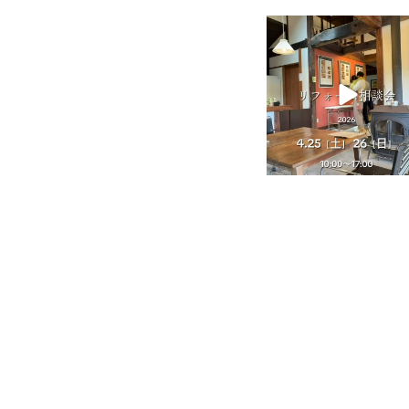
tomohouseinc
4月 25