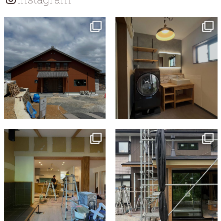
ン
tomohouseinc
tomohouseinc
7月 18
7月 13
tomohouseinc
tomohouseinc
7月 9
6月 3