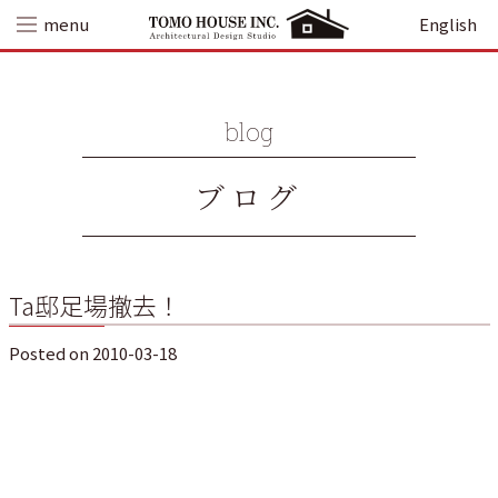
Skip
menu
English
to
content
blog
ブログ
Ta邸足場撤去！
Posted on
2010-03-18