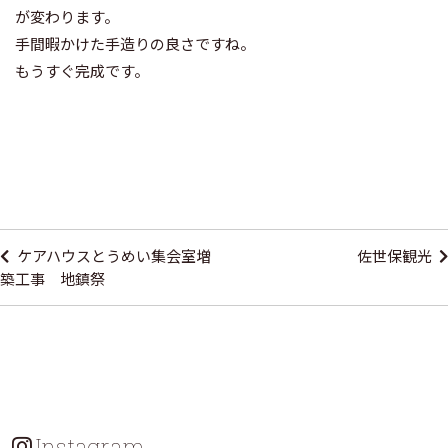
が変わります。
手間暇かけた手造りの良さですね。
もうすぐ完成です。
投
稿
ケアハウスとうめい集会室増
佐世保観光
ナ
築工事 地鎮祭
ビ
ゲ
ー
シ
ョ
Instagram