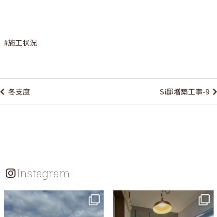
#
施工状況
投
稿
冬支度
Si邸増築工事-9
ナ
ビ
ゲ
ー
シ
Instagram
ョ
ン
tomohouseinc
tomohouseinc
7月 18
7月 13