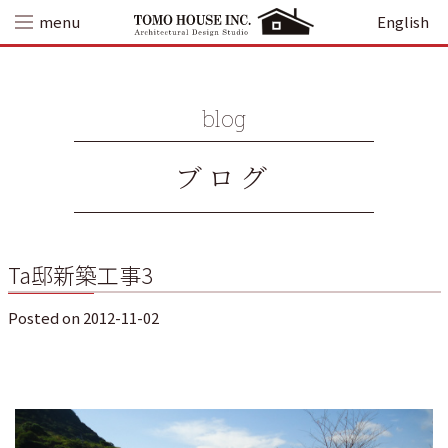
Skip
menu
English
to
content
blog
ブログ
Ta邸新築工事3
Posted on
2012-11-02