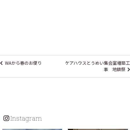
投
稿
WAから春のお便り
ケアハウスとうめい集会室増築工
ナ
事 地鎮祭
ビ
ゲ
ー
シ
ョ
Instagram
ン