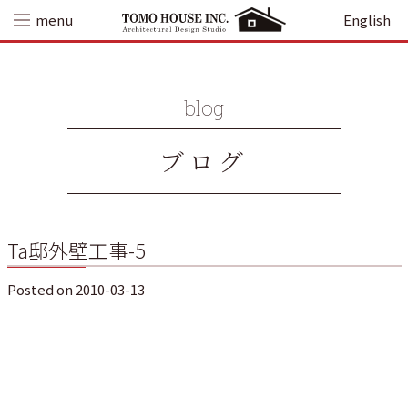
Skip
menu
English
to
content
blog
ブログ
Ta邸外壁工事-5
Posted on
2010-03-13