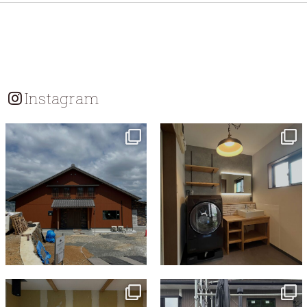
ビ
ゲ
ー
シ
Instagram
ョ
ン
tomohouseinc
tomohouseinc
7月 18
7月 13
tomohouseinc
tomohouseinc
7月 9
6月 3