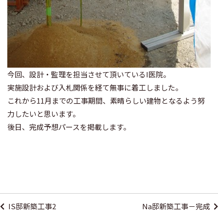
今回、設計・監理を担当させて頂いているI医院。
実施設計および入札関係を経て無事に着工しました。
これから11月までの工事期間、素晴らしい建物となるよう努
力したいと思います。
後日、完成予想パースを掲載します。
投
稿
IS邸新築工事2
Na邸新築工事－完成
ナ