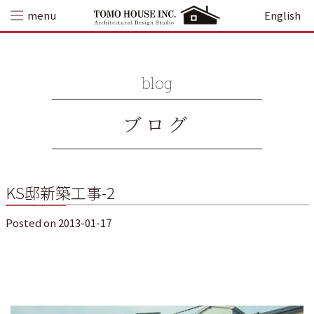
Skip
menu
English
to
content
blog
ブログ
KS邸新築工事-2
Posted on
2013-01-17