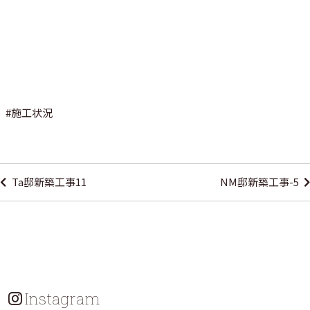
#
施工状況
投
稿
Ta邸新築工事11
NM邸新築工事-5
ナ
ビ
ゲ
ー
シ
Instagram
ョ