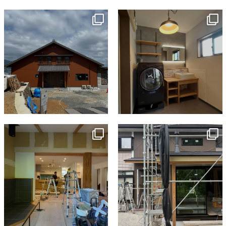
ン
tomohouseinc
tomohouseinc
7月 18
7月 13
tomohouseinc
tomohouseinc
7月 9
6月 3