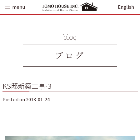
Skip
menu
English
to
content
blog
ブログ
KS邸新築工事-3
Posted on
2013-01-24