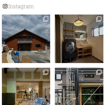
シ
Instagram
ョ
ン
tomohouseinc
tomohouseinc
7月 18
7月 13
tomohouseinc
tomohouseinc
7月 9
6月 3