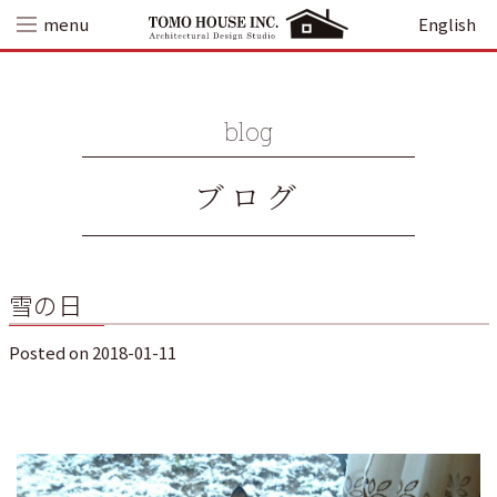
Skip
menu
English
to
content
blog
ブログ
雪の日
Posted on
2018-01-11