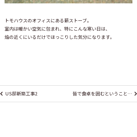
トモハウスのオフィスにある薪ストーブ。
室内は暖かい空気に包まれ、特にこんな寒い日は、
焔の近くにいるだけでほっこりした気分になります。
投
稿
US邸新築工事2
皆で食卓を囲むということ…
ナ
ビ
ゲ
ー