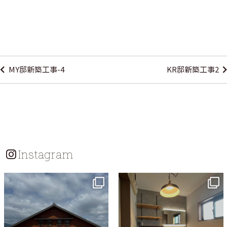
投
稿
MY邸新築工事-4
KR邸新築工事2
ナ
ビ
ゲ
ー
シ
Instagram
ョ
ン
tomohouseinc
tomohouseinc
7月 18
7月 13