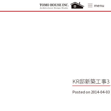
Skip
menu
to
content
KR邸新築工事3
Posted on
2014-04-03