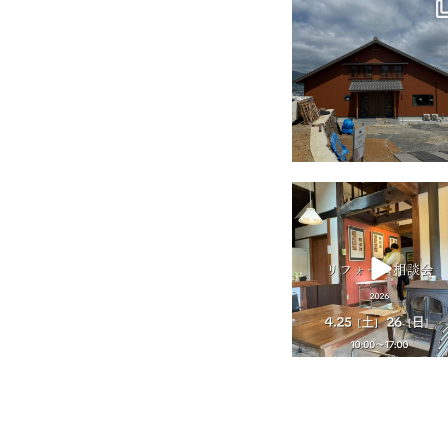
tomohouseinc
7月 18
tomohouseinc
4月 25