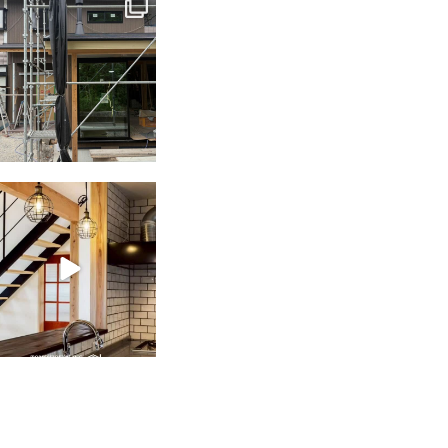
tomohouseinc
6月 3
tomohouseinc
2月 28