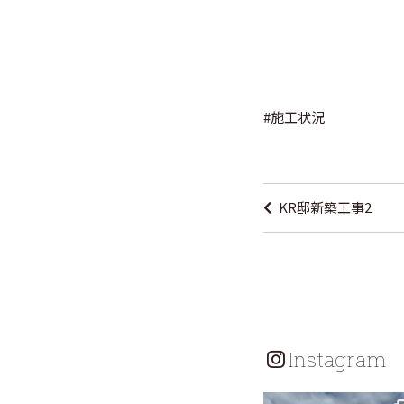
#
施工状況
投
稿
KR邸新築工事2
ナ
ビ
ゲ
ー
シ
Instagram
ョ
ン