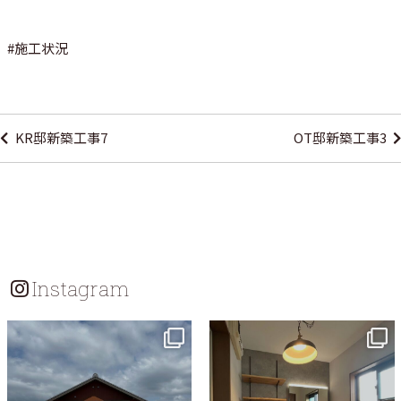
#
施工状況
投
稿
KR邸新築工事7
OT邸新築工事3
ナ
ビ
ゲ
ー
シ
Instagram
ョ
ン
tomohouseinc
tomohouseinc
7月 18
7月 13