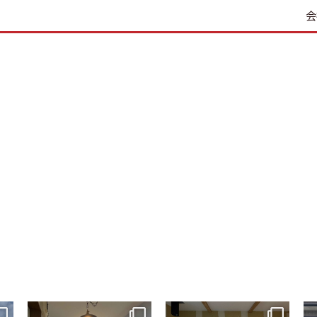
会
tomohouseinc
tomohouseinc