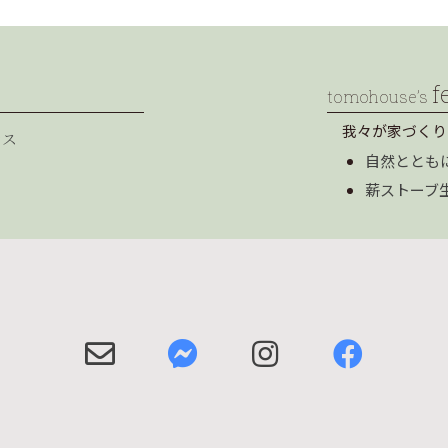
f
tomohouse’s
我々が家づくり
セス
自然ととも
薪ストーブ