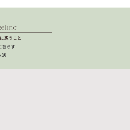
eeling
に想うこと
に暮らす
生活