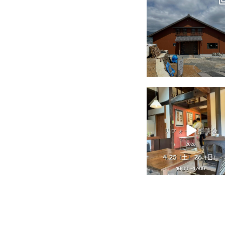
7月 18
tomohouseinc
4月 25