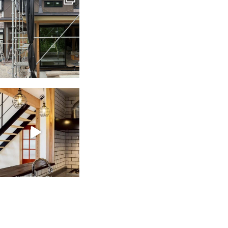
6月 3
tomohouseinc
2月 28