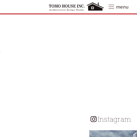
Skip
menu
to
content
Instagram
tomohouseinc