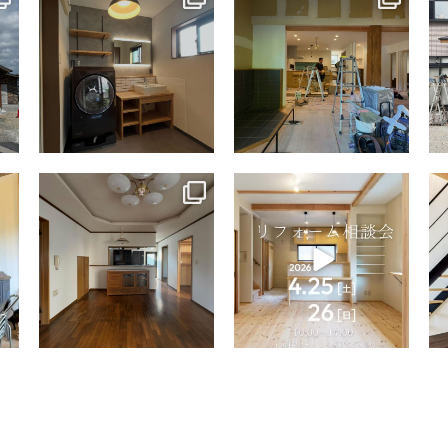
7月 13
7月 9
tomohouseinc
tomohouseinc
4月 9
4月 2