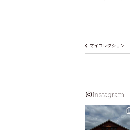
投
稿
マイコレクション
ナ
ビ
ゲ
ー
シ
Instagram
ョ
ン
tomohouseinc
7月 18