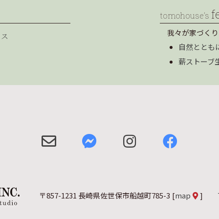
f
tomohouse’s
我々が家づくり
セス
自然ととも
薪ストーブ
〒857-1231 長崎県佐世保市船越町785-3
[
map
]