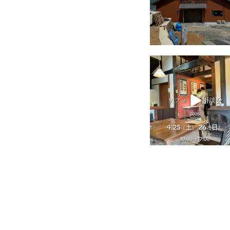
tomohouseinc
4月 25