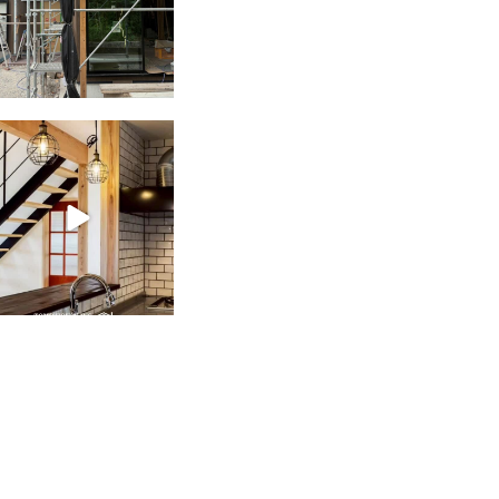
tomohouseinc
2月 28