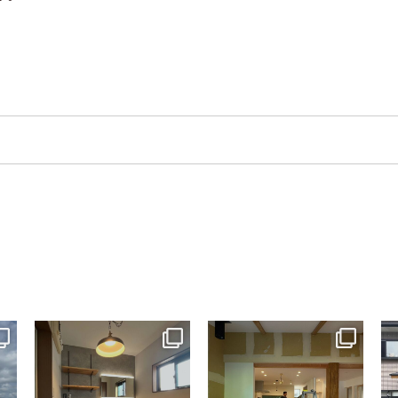
tomohouseinc
tomohouseinc
7月 13
7月 9