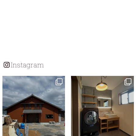
Instagram
tomohouseinc
tomohouseinc
7月 18
7月 13