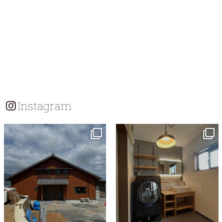
Instagram
tomohouseinc
tomohouseinc
7月 18
7月 13