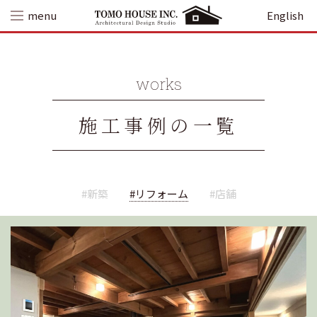
Skip
menu
English
to
content
works
施工事例の一覧
#新築
#リフォーム
#店舗