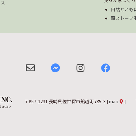
我々が家づくり
セス
自然ととも
薪ストーブ
〒857-1231 長崎県佐世保市船越町785-3
[
map
]