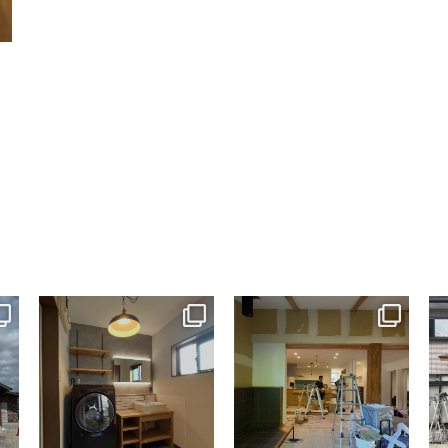
tomohouseinc
tomohouseinc
7月 13
7月 9