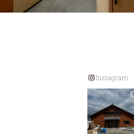
Instagram
tomohouseinc
7月 18