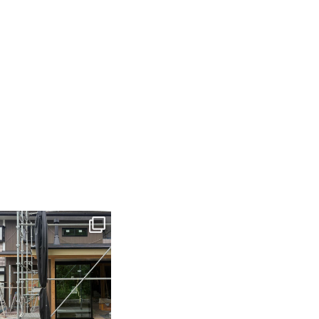
tomohouseinc
6月 3