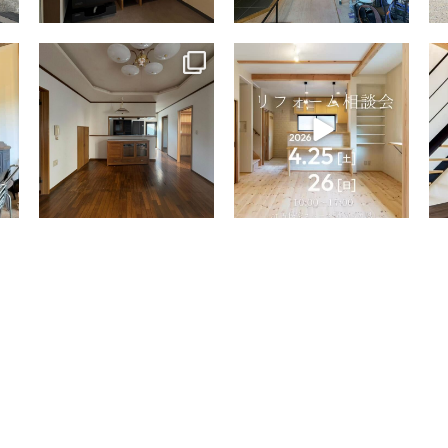
tomohouseinc
tomohouseinc
4月 9
4月 2