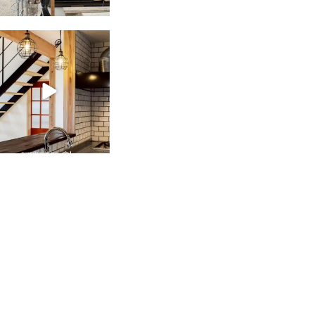
tomohouseinc
2月 28