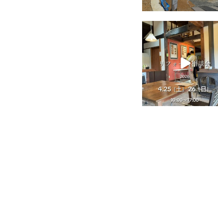
tomohouseinc
4月 25