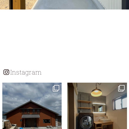
Instagram
tomohouseinc
tomohouseinc
7月 18
7月 13