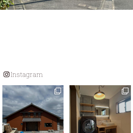
Instagram
tomohouseinc
tomohouseinc
7月 18
7月 13