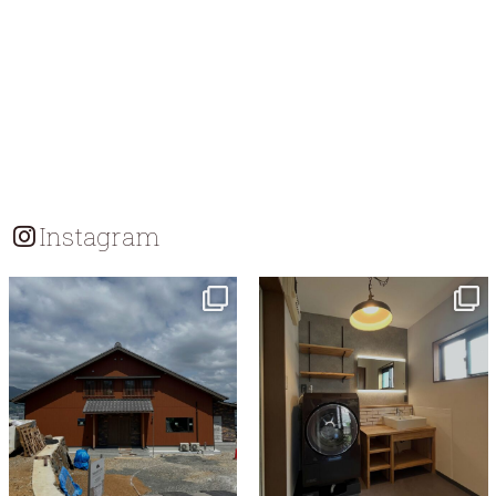
Instagram
tomohouseinc
tomohouseinc
7月 18
7月 13