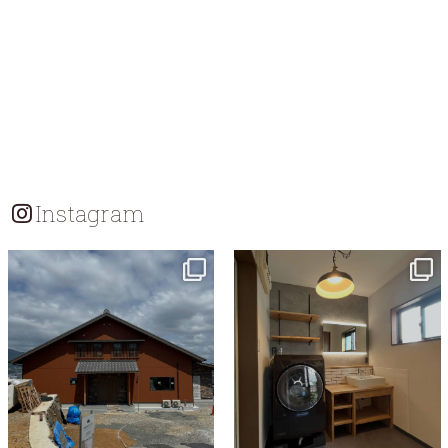
Instagram
tomohouseinc
tomohouseinc
7月 18
7月 13