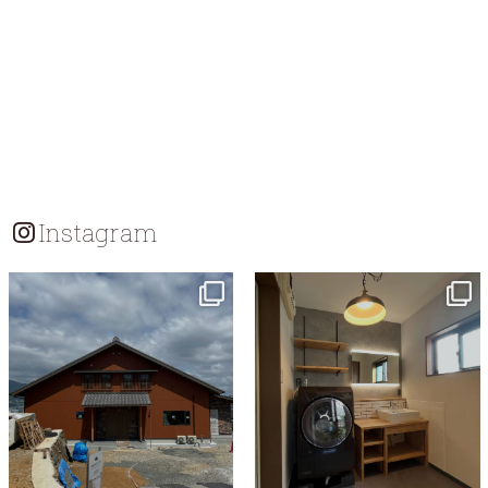
Instagram
tomohouseinc
tomohouseinc
7月 18
7月 13