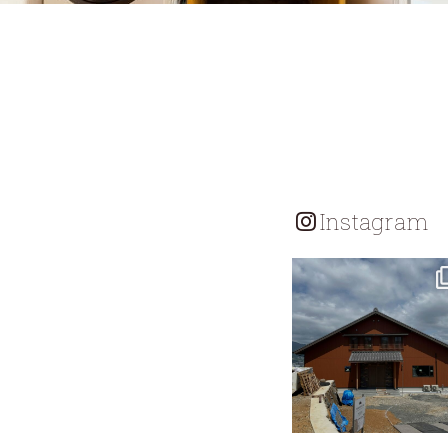
Instagram
tomohouseinc
7月 18