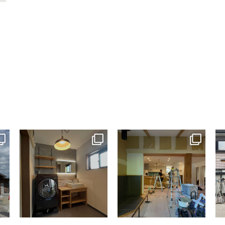
tomohouseinc
tomohouseinc
7月 13
7月 9