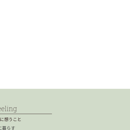
eeling
に想うこと
に暮らす