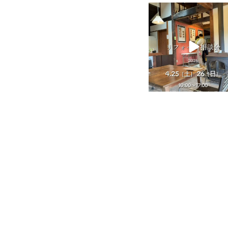
tomohouseinc
4月 25