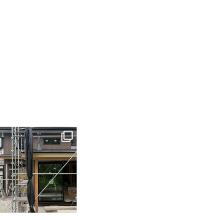
tomohouseinc
6月 3