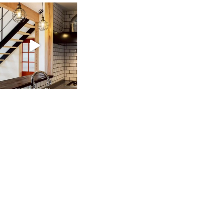
tomohouseinc
2月 28