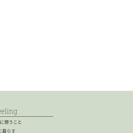
eeling
に想うこと
に暮らす