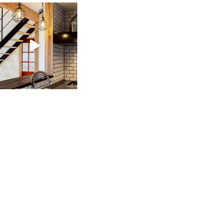
tomohouseinc
2月 28