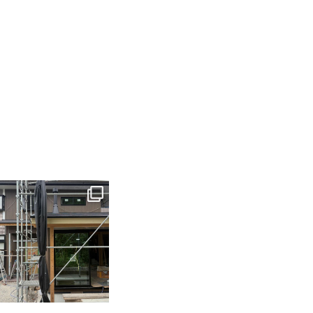
tomohouseinc
6月 3