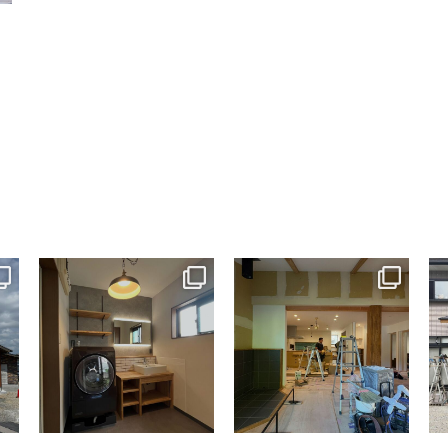
tomohouseinc
tomohouseinc
7月 13
7月 9