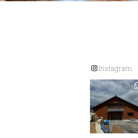
Instagram
tomohouseinc
7月 18