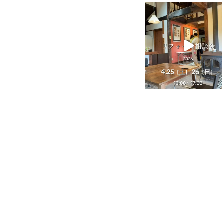
tomohouseinc
4月 25