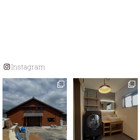
Instagram
tomohouseinc
tomohouseinc
7月 18
7月 13