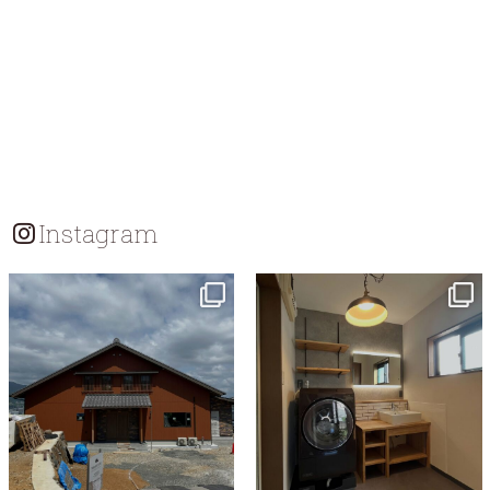
Instagram
tomohouseinc
tomohouseinc
7月 18
7月 13