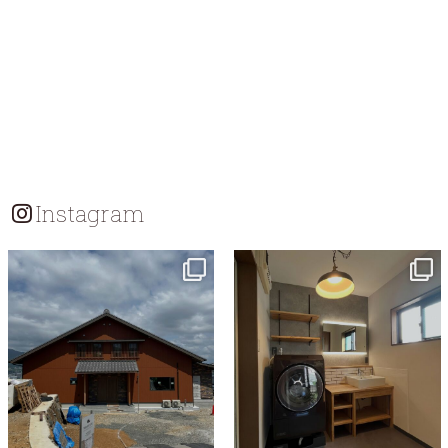
Instagram
tomohouseinc
tomohouseinc
7月 18
7月 13