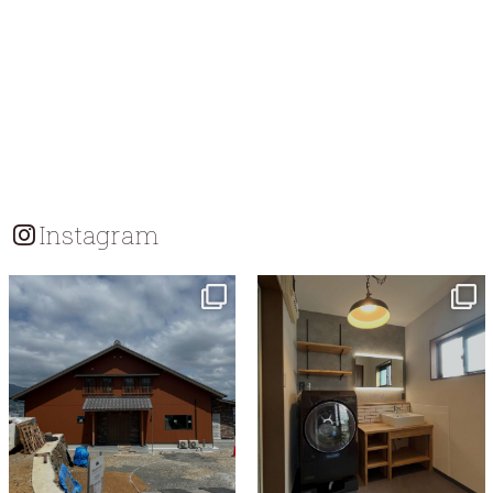
Instagram
tomohouseinc
tomohouseinc
7月 18
7月 13